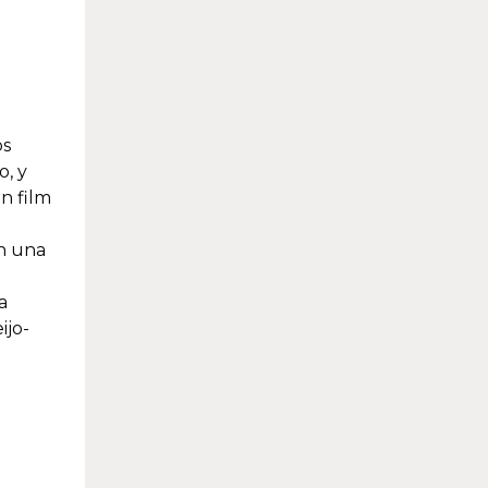
os
o, y
n film
en una
a
ijo-