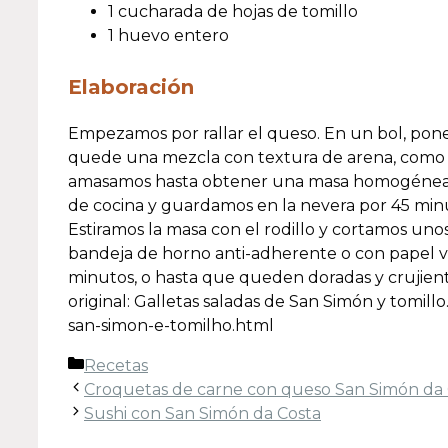
1 cucharada de hojas de tomillo
1 huevo entero
Elaboración
Empezamos por rallar el queso. En un bol, pon
quede una mezcla con textura de arena, como si
amasamos hasta obtener una masa homogénea, 
de cocina y guardamos en la nevera por 45 mi
Estiramos la masa con el rodillo y cortamos un
bandeja de horno anti-adherente o con papel v
minutos, o hasta que queden doradas y crujientes
original: Galletas saladas de San Simón y tomil
san-simon-e-tomilho.html
Categorías
Recetas
Croquetas de carne con queso San Simón da 
Sushi con San Simón da Costa