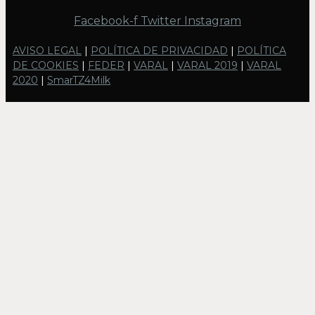
Facebook-f
Twitter
Instagram
AVISO LEGAL
|
POLÍTICA DE PRIVACIDAD
|
POLÍTICA
DE COOKIES
|
FEDER
|
VARAL
|
VARAL 2019
|
VARAL
2020
|
SmarTZ4Milk