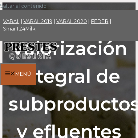
Saltar al contenido
VARAL
|
VARAL 2019
|
VARAL 2020
|
FEDER
|
SmarTZ4Milk
Valorización
integral de
MENÚ
subproducto
y efluentes