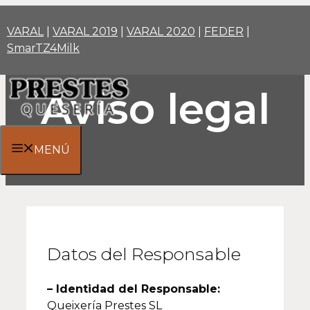
Saltar
al
VARAL
|
VARAL 2019
|
VARAL 2020
|
FEDER
|
contenido
SmarTZ4Milk
Aviso legal
MENÚ
Datos del Responsable
– Identidad del Responsable:
Queixería Prestes SL